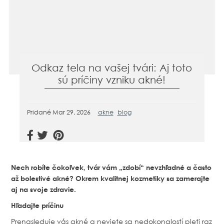
Odkaz tela na vašej tvári: Aj toto
sú príčiny vzniku akné!
Pridané
Mar 29, 2026
akne
blog
Nech robíte čokoľvek, tvár vám „zdobí“ nevzhľadné a často
až bolestivé akné? Okrem kvalitnej kozmetiky sa zamerajte
aj na svoje zdravie.
Hľadajte príčinu
Prenasleduje vás akné a neviete sa nedokonalostí pleti raz