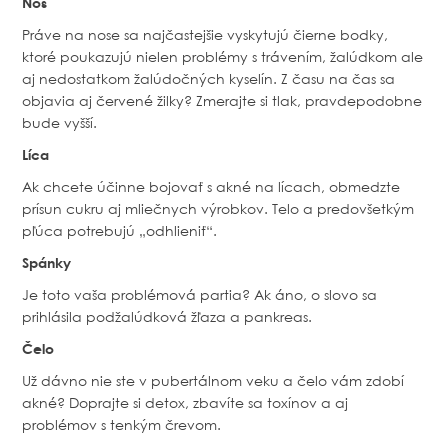
Nos
Práve na nose sa najčastejšie vyskytujú čierne bodky,
ktoré poukazujú nielen problémy s trávením, žalúdkom ale
aj nedostatkom žalúdočných kyselín. Z času na čas sa
objavia aj červené žilky? Zmerajte si tlak, pravdepodobne
bude vyšší.
Líca
Ak chcete účinne bojovať s akné na lícach, obmedzte
prísun cukru aj mliečnych výrobkov. Telo a predovšetkým
pľúca potrebujú „odhlieniť“.
Spánky
Je toto vaša problémová partia? Ak áno, o slovo sa
prihlásila podžalúdková žľaza a pankreas.
Čelo
Už dávno nie ste v pubertálnom veku a čelo vám zdobí
akné? Doprajte si detox, zbavíte sa toxínov a aj
problémov s tenkým črevom.