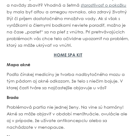
a navždy zbaviť? Vhodná a šetrná
starostlivosť o pokožku
by mala byť alfou a omegou rovnako, ako zdravý životný
štýl či príjem dostatočného množstva vody. Ak si však s
vyrážkami a čiernymi bodkami neviete poradiť, možno je
na čase „pozrieť“ sa na pleť z vnútra. Pri pretrvávajúcich
problémoch vás chce telo očividne upozorniť na problém,
ktorý sa môže ukrývať vo vnútri.
HOME SPA KIT
Mapa akné
Podľa čínskej medicíny je tvorba nadbytočného mazu a
tým pádom aj akné odkazom, že telo s niečim bojuje. V
ktorej časti tváre sa najčastejšie objavuje u vás?
Brada
Problémová partia nie jednej ženy. Na vine sú hormóny!
Akné sa môže objaviť v období menštruácie, ovulácie ale
aj v prípade, že užívate antikoncepciu alebo sa
nachádzate v menopauze.