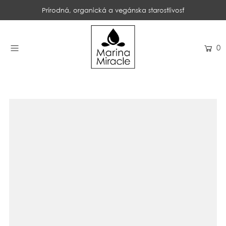
Prírodná, organická a vegánska starostlivosť
DOMOV
0
NAKUPOVAŤ
RECENZIE
OCENENIA
NAŠE INGREDIENCIE
PROBIOTIKÁ PRODUKTOV
NOVINKY
SPOLOČNOSŤ