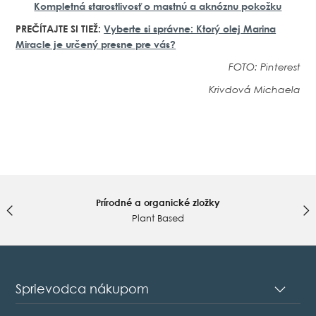
Kompletná starostlivosť o mastnú a aknóznu pokožku
PREČÍTAJTE SI TIEŽ:
Vyberte si správne: Ktorý olej Marina
Miracle je určený presne pre vás?
FOTO: Pinterest
Krivdová Michaela
Prírodné a organické zložky
Plant Based
Sprievodca nákupom