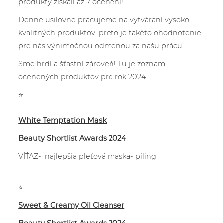
produkty
získali až 7 ocenení!
Denne usilovne pracujeme na vytváraní vysoko
kvalitných produktov, preto je takéto ohodnotenie
pre nás výnimočnou odmenou za našu prácu.
Sme hrdí a šťastní zároveň! Tu je zoznam
ocenených produktov pre rok 2024:
⭐
White Temptation Mask
Beauty Shortlist Awards 2024
VÍŤAZ- 'najlepšia pleťová maska- píling'
⭐
Sweet & Creamy Oil Cleanser