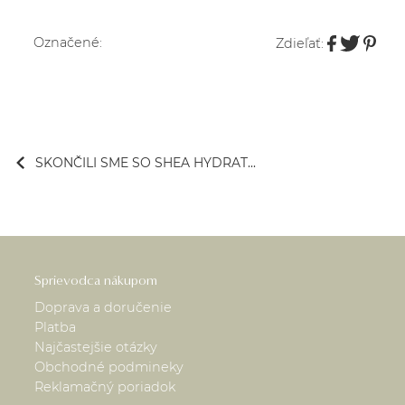
Označené:
Zdieľať:
SKONČILI SME SO SHEA HYDRAT...
Sprievodca nákupom
Doprava a doručenie
Platba
Najčastejšie otázky
Obchodné podmineky
Reklamačný poriadok