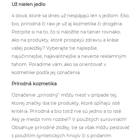
Už nielen jedlo
4 slová, ktoré sa dnes už nespájajú len s jedlom. Eko,
bio, prírodná či raw je už aj kozmetika či drogéria.
Potrpíte si na to, čo si naložíte na tanier rovnako,
ako na produkty, ktoré prospejú zdraviu a kráse
vašej pokožky? Vyberajte tie najlepšie,
najúčinnejšie, najkvalitnejšie a neverte reklamným
ťahom. Poradíme vám, ako sa orientovať v
kozmetike podľa jej označenia.
Prírodná kozmetika
Označenie „prírodný“ môžu niesť v prípade tej,
ktorej značky iba tie produkty, ktoré spĺňajú isté
kritéria. Prírodná a bio totiž nie sú jedno a to isté.
Aký je medzi nimi rozdiel? V použitých surovinách!
Obsahuje prírodné zložky, tie sa však môžu pestovať
s použitím syntetických hnojív či s pridaním