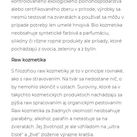
kontrolovaného ekologického poľnohospodárstva
alebo certifikovaného zberu v prírode, výrobky sa
nesmú testovať na zvieratách a používať sa môžu v
prípade potreby len umelé hnojivá. Bio kozmetika
neobsahuje syntetické farbivá a parfumáciu,
silikóny či rôzne ropné produkty ale prísady, ktoré
pochádzajú z ovocia, zeleniny a z bylín.
Raw kozmetika
S filozofiou raw kozmetiky je to v princípe rovnaké,
ako s raw stravovaním. Na tvár sa nedostane nič, o
by nemohlo skončiť v ústach. Suroviny, ktoré sa v
takýchto kozmetických produktoch nachádzajú sa
pýšia raw spracovaním aj organickým pestovaním.
Raw kozmetika za žiadnych okolností neobsahuje
parabény, alkohol, parafín a netestuje sa na
zvieratách. Jej životnosť je ale vzhľadom na „ultra
čisté“ a „živé“ zloženie výrazne kratšia.