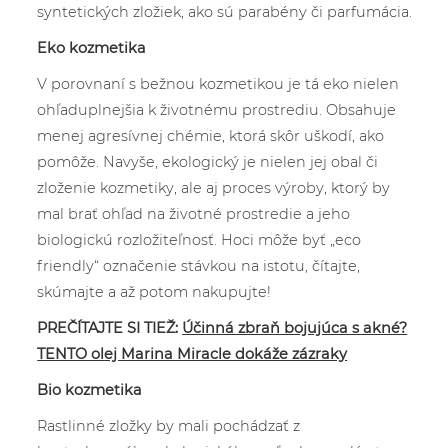
syntetických zložiek, ako sú parabény či parfumácia.
Eko kozmetika
V porovnaní s bežnou kozmetikou je tá eko nielen
ohľaduplnejšia k životnému prostrediu. Obsahuje
menej agresívnej chémie, ktorá skôr uškodí, ako
pomôže. Navyše, ekologický je nielen jej obal či
zloženie kozmetiky, ale aj proces výroby, ktorý by
mal brať ohľad na životné prostredie a jeho
biologickú rozložiteľnosť. Hoci môže byť „eco
friendly“ označenie stávkou na istotu, čítajte,
skúmajte a až potom nakupujte!
PREČÍTAJTE SI TIEŽ:
Účinná zbraň bojujúca s akné?
TENTO olej Marina Miracle dokáže zázraky
Bio kozmetika
Rastlinné zložky by mali pochádzať z