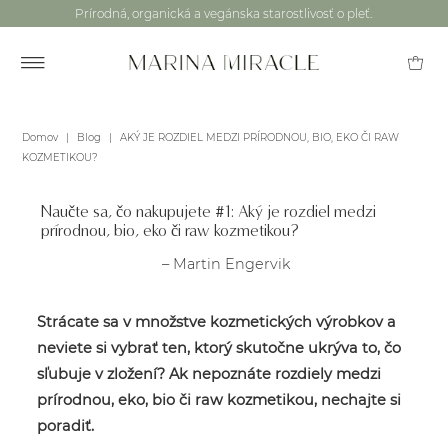
Prírodná, organická a vegánska starostlivosť o pleť.
Domov
|
Blog
|
AKÝ JE ROZDIEL MEDZI PRÍRODNOU, BIO, EKO ČI RAW
KOZMETIKOU?
Naučte sa, čo nakupujete #1: Aký je rozdiel medzi
prírodnou, bio, eko či raw kozmetikou?
– Martin Engervik
Strácate sa v množstve kozmetických výrobkov a
neviete si vybrať ten, ktorý skutočne ukrýva to, čo
sľubuje v zložení? Ak nepoznáte rozdiely medzi
prírodnou, eko, bio či raw kozmetikou, nechajte si
poradiť.