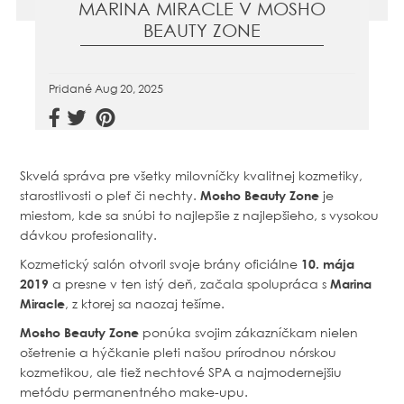
MARINA MIRACLE V MOSHO
BEAUTY ZONE
Pridané
Aug 20, 2025
Skvelá správa pre všetky milovníčky kvalitnej kozmetiky,
starostlivosti o pleť či nechty.
Mosho Beauty Zone
je
miestom, kde sa snúbi to najlepšie z najlepšieho, s vysokou
dávkou profesionality.
Kozmetický salón otvoril svoje brány oficiálne
10. mája
2019
a presne v ten istý deň, začala spolupráca s
Marina
Miracle
, z ktorej sa naozaj tešíme.
Mosho Beauty Zone
ponúka svojim zákazníčkam nielen
ošetrenie a hýčkanie pleti našou prírodnou nórskou
kozmetikou, ale tiež nechtové SPA a najmodernejšiu
metódu permanentného make-upu.