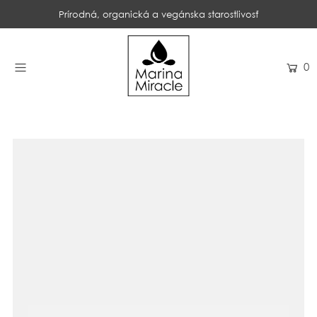
Prírodná, organická a vegánska starostlivosť
DOMOV
0
NAKUPOVAŤ
RECENZIE
OCENENIA
NAŠE INGREDIENCIE
PROBIOTIKÁ PRODUKTOV
NOVINKY
SPOLOČNOSŤ