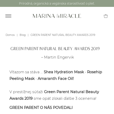
Prírodná, organická a vegánska starostlivosť o pleť.
Domov
|
Blog
|
GREEN PARENT NATURAL BEAUTY AWARDS 2019
GREEN PARENT NATURAL BEAUTY AWARDS 2019
– Martin Engervik
Víťazom sa stáva ...
Shea Hydration Mask
•
Rosehip
Peeling Mask
•
Amaranth Face Oil!
V prestížnej súťaži
Green Parent Natural Beauty
Awards 2019
sme opäť získali ďalšie 3 ocenenia!
GREEN PARENT O NÁS POVEDALI