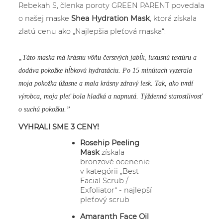
Rebekah S, členka poroty GREEN PARENT povedala
o našej maske
Shea Hydration Mask
, ktorá získala
zlatú cenu ako „Najlepšia pleťová maska“:
„Táto maska má krásnu vôňu čerstvých jabĺk, luxusnú textúru a
dodáva pokožke hĺbkovú hydratáciu. Po 15 minútach vyzerala
moja pokožka úžasne a mala krásny zdravý lesk. Tak, ako tvrdí
výrobca, moja pleť bola hladká a napnutá. Týždenná starostlivosť
o suchú pokožku.”
VYHRALI SME 3 CENY!
Rosehip Peeling
Mask
získala
bronzové ocenenie
v kategórii „Best
Facial Scrub /
Exfoliator“ - najlepší
pleťový scrub
Amaranth Face Oil