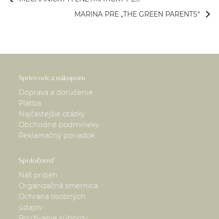
MARINA PRE „THE GREEN PARENTS“
Sprievodca nákupom
Doprava a doručenie
Platba
Najčastejšie otázky
Obchodné podmineky
Reklamačný poriadok
Spoločnosť
Náš príbeh
Organizačná smernica
Ochrana osobných
údajov
Používanie súborov