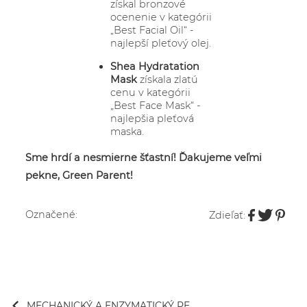
získal bronzové
ocenenie v kategórii
„Best Facial Oil“ -
najlepší pleťový olej.
Shea Hydratation
Mask
získala zlatú
cenu v kategórii
„Best Face Mask“ -
najlepšia pleťová
maska.
Sme hrdí a nesmierne šťastní! Ďakujeme veľmi
pekne, Green Parent!
Označené:
Zdieľať:
MECHANICKÝ A ENZYMATICKÝ PE...