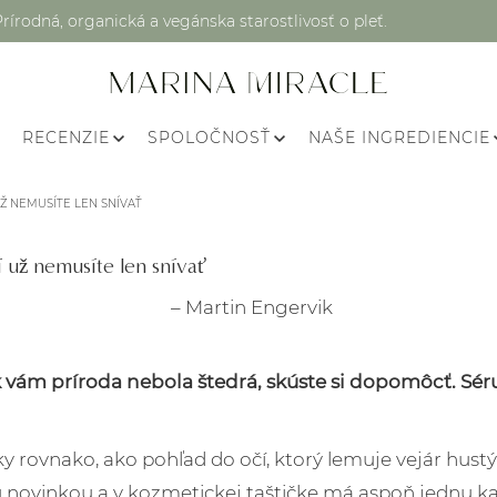
Prírodná, organická a vegánska starostlivosť o pleť.
RECENZIE
SPOLOČNOSŤ
NAŠE INGREDIENCIE
Ž NEMUSÍTE LEN SNÍVAŤ
 už nemusíte len snívať
– Martin Engervik
 vám príroda nebola štedrá, skúste si dopomôcť. Séru
y rovnako, ako pohľad do očí, ktorý lemuje vejár hustýc
novinkou a v kozmetickej taštičke má aspoň jednu kaž