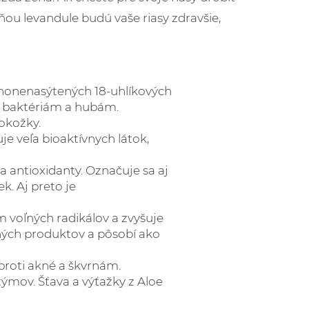
ou levandule budú vaše riasy zdravšie,
ononenasýtených 18-uhlíkových
ti baktériám a hubám.
okožky.
e veľa bioaktívnych látok,
 antioxidanty. Označuje sa aj
k. Aj preto je
m voľných radikálov a zvyšuje
odných produktov a pôsobí ako
 proti akné a škvrnám.
zýmov. Šťava a výťažky z Aloe