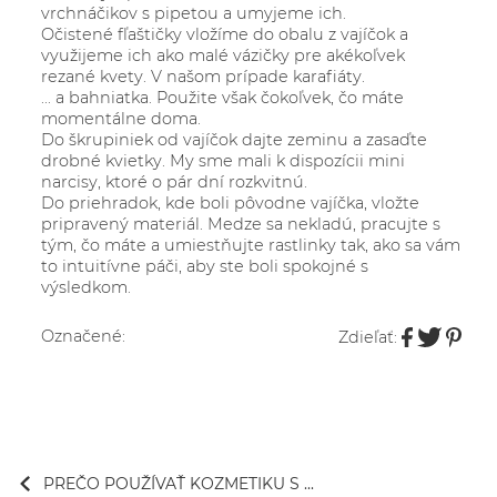
vrchnáčikov s pipetou a umyjeme ich.
Očistené fľaštičky vložíme do obalu z vajíčok a
využijeme ich ako malé vázičky pre akékoľvek
rezané kvety. V našom prípade karafiáty.
... a bahniatka. Použite však čokoľvek, čo máte
momentálne doma.
Do škrupiniek od vajíčok dajte zeminu a zasaďte
drobné kvietky. My sme mali k dispozícii mini
narcisy, ktoré o pár dní rozkvitnú.
Do priehradok, kde boli pôvodne vajíčka, vložte
pripravený materiál. Medze sa nekladú, pracujte s
tým, čo máte a umiestňujte rastlinky tak, ako sa vám
to intuitívne páči, aby ste boli spokojné s
výsledkom.
Označené:
Zdieľať:
PREČO POUŽÍVAŤ KOZMETIKU S ...