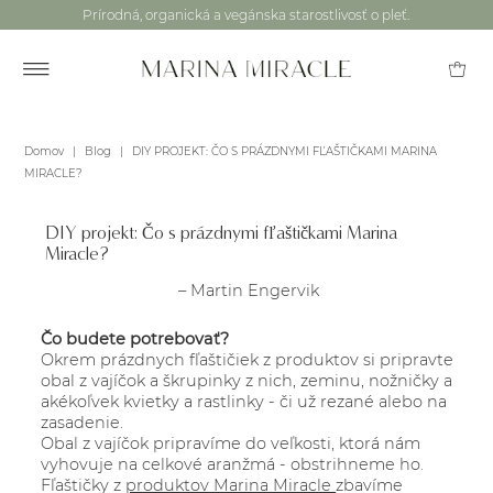
Prírodná, organická a vegánska starostlivosť o pleť.
Domov
|
Blog
|
DIY PROJEKT: ČO S PRÁZDNYMI FĽAŠTIČKAMI MARINA
MIRACLE?
DIY projekt: Čo s prázdnymi fľaštičkami Marina
Miracle?
– Martin Engervik
Čo budete potrebovať?
Okrem prázdnych fľaštičiek z produktov si pripravte
obal z vajíčok a škrupinky z nich, zeminu, nožničky a
akékoľvek kvietky a rastlinky - či už rezané alebo na
zasadenie.
Obal z vajíčok pripravíme do veľkosti, ktorá nám
vyhovuje na celkové aranžmá - obstrihneme ho.
Fľaštičky z
produktov Marina Miracle
zbavíme