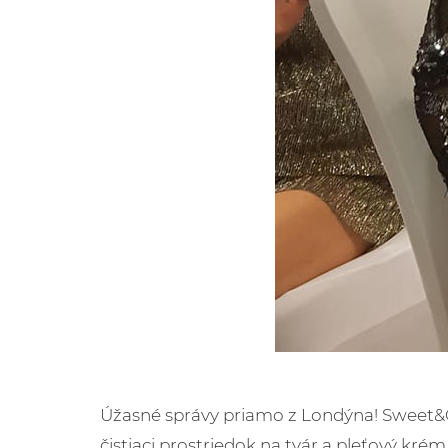
Úžasné správy priamo z Londýna! Sweet&Cre
čistiaci prostriedok na tvár a pleťový kr