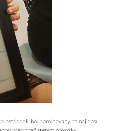
 prostriedok, bol nominovaný na najlepší
hranou pred znečistením pokožky.