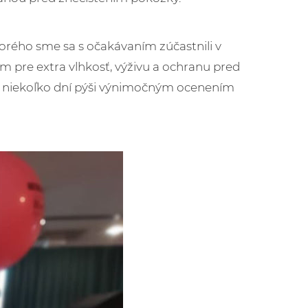
torého sme sa s očakávaním zúčastnili v
ém pre extra vlhkosť, výživu a ochranu pred
už niekoľko dní pýši výnimočným ocenením