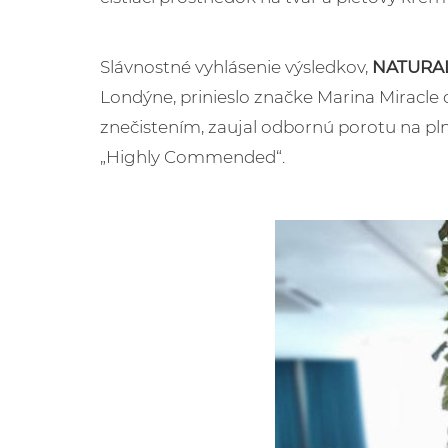
Slávnostné vyhlásenie výsledkov,
NATURAL
Londýne, prinieslo značke Marina Miracle ď
znečistením, zaujal odbornú porotu na pl
„Highly Commended“.