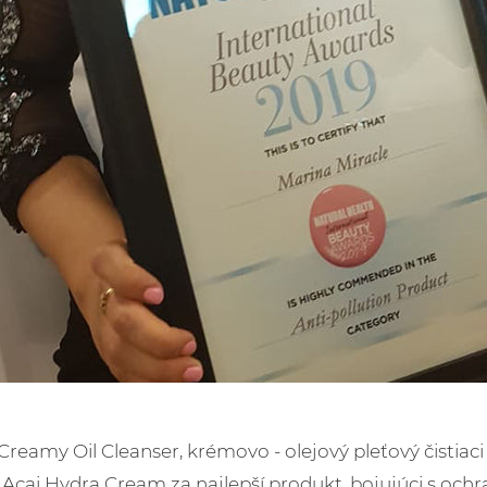
amy Oil Cleanser, krémovo - olejový pleťový čistiaci
ém Acai Hydra Cream za najlepší produkt, bojujúci s oc