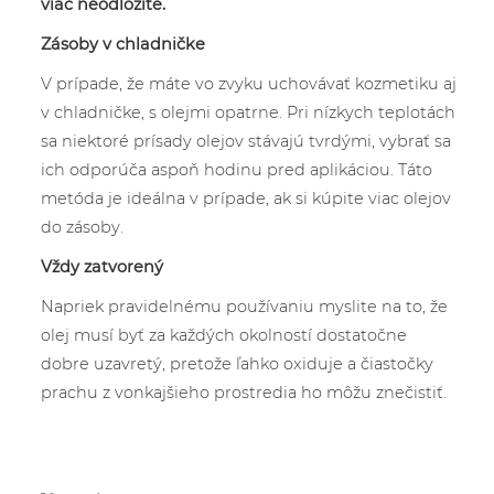
viac neodložíte.
Zásoby v chladničke
V prípade, že máte vo zvyku uchovávať kozmetiku aj
v chladničke, s olejmi opatrne. Pri nízkych teplotách
sa niektoré prísady olejov stávajú tvrdými, vybrať sa
ich odporúča aspoň hodinu pred aplikáciou. Táto
metóda je ideálna v prípade, ak si kúpite viac olejov
do zásoby.
Vždy zatvorený
Napriek pravidelnému používaniu myslite na to, že
olej musí byť za každých okolností dostatočne
dobre uzavretý, pretože ľahko oxiduje a čiastočky
prachu z vonkajšieho prostredia ho môžu znečistiť.