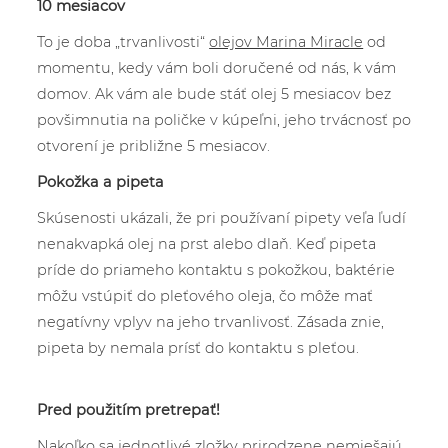
10 mesiacov
To je doba „trvanlivosti“
olejov Marina Miracle
od
momentu, kedy vám boli doručené od nás, k vám
domov. Ak vám ale bude stáť olej 5 mesiacov bez
povšimnutia na poličke v kúpeľni, jeho trvácnosť po
otvorení je približne 5 mesiacov.
Pokožka a pipeta
Skúsenosti ukázali, že pri používaní pipety veľa ľudí
nenakvapká olej na prst alebo dlaň. Keď pipeta
príde do priameho kontaktu s pokožkou, baktérie
môžu vstúpiť do pleťového oleja, čo môže mať
negatívny vplyv na jeho trvanlivosť. Zásada znie,
pipeta by nemala prísť do kontaktu s pleťou.
Pred použitím pretrepať!
Nakoľko sa jednotlivé zložky prirodzene nemiešajú,