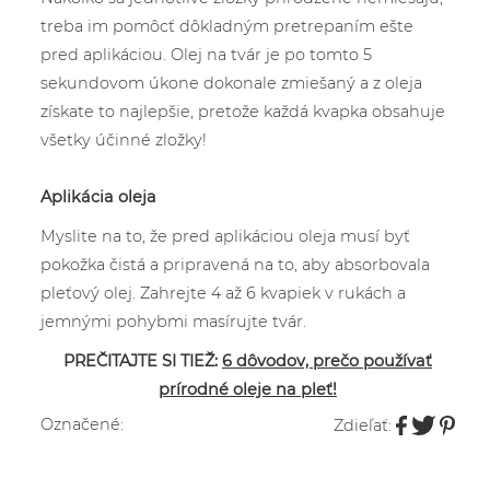
treba im pomôcť dôkladným pretrepaním ešte
pred aplikáciou.
Olej na tvár je po tomto 5
sekundovom úkone dokonale zmiešaný a z oleja
získate to najlepšie, pretože každá kvapka obsahuje
všetky účinné zložky!
Aplikácia oleja
Myslite na to, že pred aplikáciou oleja musí byť
pokožka čistá a pripravená na to, aby absorbovala
pleťový olej. Zahrejte 4 až 6 kvapiek v rukách a
jemnými pohybmi masírujte tvár.
PREČITAJTE SI TIEŽ:
6 dôvodov, prečo používať
prírodné oleje na pleť!
Označené:
Zdieľať: