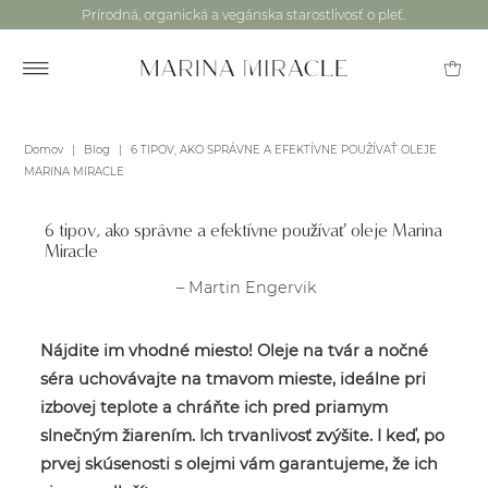
Prírodná, organická a vegánska starostlivosť o pleť.
Domov
|
Blog
|
6 TIPOV, AKO SPRÁVNE A EFEKTÍVNE POUŽÍVAŤ OLEJE
MARINA MIRACLE
6 tipov, ako správne a efektívne používať oleje Marina
Miracle
– Martin Engervik
Nájdite im vhodné miesto! Oleje na tvár a nočné
séra uchovávajte na tmavom mieste, ideálne pri
izbovej teplote a chráňte ich pred priamym
slnečným žiarením. Ich trvanlivosť zvýšite. I keď, po
prvej skúsenosti s olejmi vám garantujeme, že ich