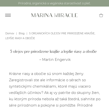
Prírodná, organická a vegánska starostlivosť o pleť.
Domov
|
Blog
|
5 ORGANICKÝCH OLEJOV PRE PRIRODZENE KRAJŠIE,
LEPŠIE RIASY A OBOČIE
5 olejov pre prirodzene krajšie a lepšie riasy a obočie
– Martin Engervik
Krásne riasy a obočie sú snom každej ženy.
Zaregistrovali ste ale informácie o sérach so
syntetickými chemikáliami, ktoré majú viacero
vedľajších účinkov? Ak aj vy patríte do skupiny žien,
ku ktorým príroda nebola až taká štedrá, siahnite po
sére prírodnom a pokojne si pomôžte. Prírodné