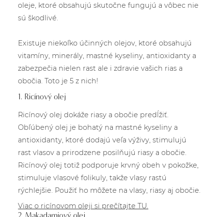
oleje, ktoré obsahujú skutočne fungujú a vôbec nie
sú škodlivé.
Existuje niekoľko účinných olejov, ktoré obsahujú
vitamíny, minerály, mastné kyseliny, antioxidanty a
zabezpečia nielen rast ale i zdravie vašich rias a
obočia. Toto je 5 z nich!
1. Ricínový olej
Ricínový olej dokáže riasy a obočie predĺžiť.
Obľúbený olej je bohatý na mastné kyseliny a
antioxidanty, ktoré dodajú veľa výživy, stimulujú
rast vlasov a prirodzene posilňujú riasy a obočie.
Ricínový olej totiž podporuje krvný obeh v pokožke,
stimuluje vlasové folikuly, takže vlasy rastú
rýchlejšie. Použiť ho môžete na vlasy, riasy aj obočie.
Viac o ricínovom oleji si prečítajte TU.
2. Makadamiový olej