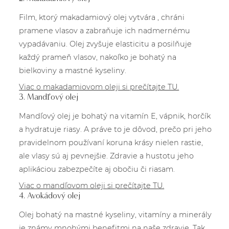
Film, ktorý makadamiový olej vytvára , chráni
pramene vlasov a zabraňuje ich nadmernému
vypadávaniu. Olej zvyšuje elasticitu a posilňuje
každý prameň vlasov, nakoľko je bohatý na
bielkoviny a mastné kyseliny.
Viac o makadamiovom oleji si prečítajte TU.
3. Mandľový olej
Mandľový olej je bohatý na vitamín E, vápnik, horčík
a hydratuje riasy. A práve to je dôvod, prečo pri jeho
pravidelnom používaní koruna krásy nielen rastie,
ale vlasy sú aj pevnejšie. Zdravie a hustotu jeho
aplikáciou zabezpečíte aj obočiu či riasam.
Viac o mandľovom oleji si prečítajte TU.
4. Avokádový olej
Olej bohatý na mastné kyseliny, vitamíny a minerály
je známy mnohými benefitmi na naše zdravie. Tak